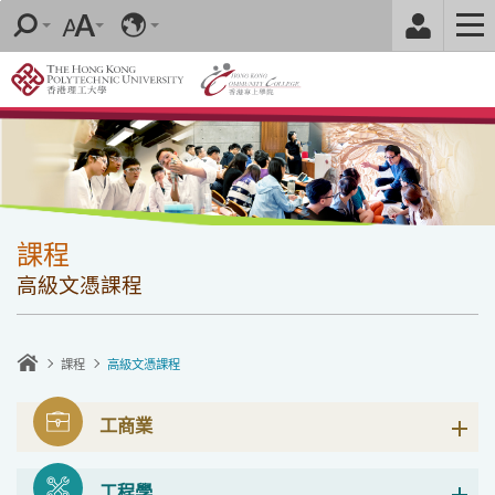
跳
至
內
容
的
開
始
課程
高級文憑課程
課程
高級文憑課程
工商業
工程學