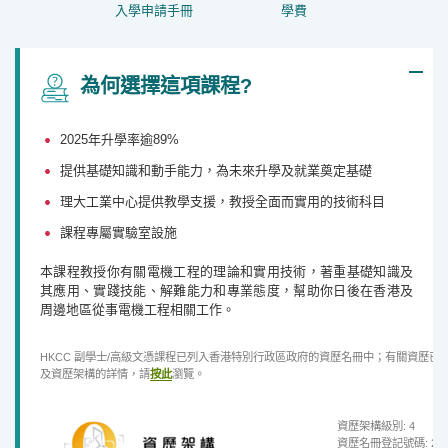
入學申請手冊
學費
為何選擇這項課程?
提供基礎知識和動手能力，為未來升學及就職奠定基
礎
2025年升學率逾89%
提供基礎知識和動手能力，為未來升學及就業奠定基礎
理大工業中心提供教學支援，教授全面而實用的技術科目
課程專屬實驗室設施
本課程教授你有關電機工程的理論和實用技術，著重基礎知識及
其應用、實踐技能、解難能力和專業態度，幫助你日後在香港及
周邊地區從事電機工程相關工作。
HKCC 副學士/高級文憑課程已列入香港特別行政區政府的資歷名冊中；有關資歷
及資歷架構的詳情，請
按此
瀏覽。
資歷架構級別: 4
資歷名冊登記號碼: 22/00