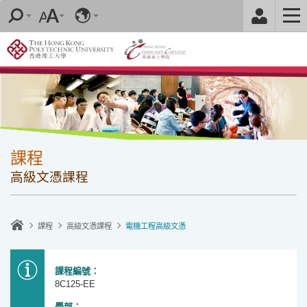
跳
至
內
容
的
開
始
課程
高級文憑課程
課程
高級文憑課程
電機工程高級文憑
課程編號：
8C125-EE
學部
：