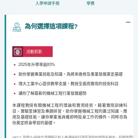
入學申請手冊
學費
為何選擇這項課程?
2025年升學率逾83%
助你掌握專業技能及知識，為將來進修及事業發展奠
定基礎
活動剪影
2025年升學率逾83%
助你掌握專業技能及知識，為將來進修及事業發展奠定基礎
理大工業中心提供教學支援，教授全面而實用的技術科目
讓你了解最新的機械工程行業發展趨勢
本課程教授有關機械工程的理論和實用技術
，
藉著實用訓練科
目
、
實驗室練習及專題研習
，
助你掌握機械工程的廣泛知識
、
應
用及基礎技能
，
讓你畢業後具備即時投身工作的條件
，
同時亦為
你奠定終身學習的基礎
。
HKCC 副學士/高級文憑課程已列入香港特別行政區政府的資歷名冊中；有關資歷