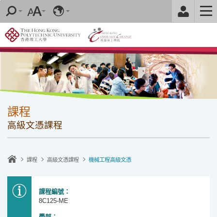
跳
至
內
容
的
開
始
課程
高級文憑課程
課程
高級文憑課程
機械工程高級文憑
課程編號：
8C125-ME
學部
：