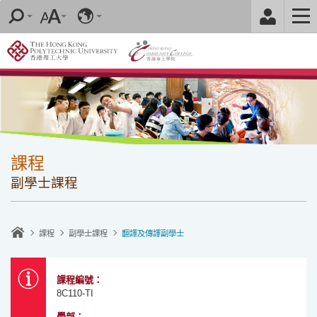
跳
至
內
容
的
開
始
課程
副學士課程
課程
副學士課程
翻譯及傳譯副學士
課程編號：
8C110-TI
學部
：