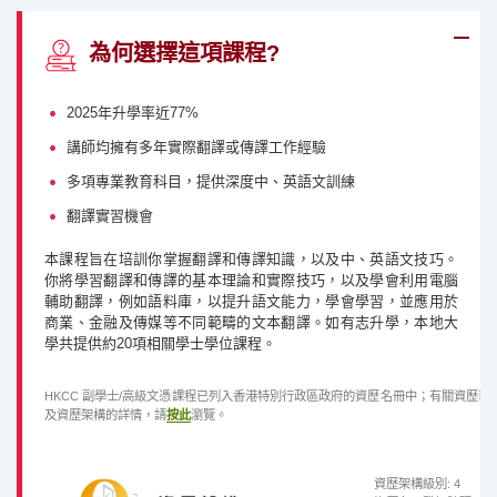
為何選擇這項課程?
2025年升學率近77%
講師均擁有多年實際翻譯或傳譯工作經驗
2025年升學率近77%
講師均擁有多年實際翻譯或傳譯工作經驗
多項專業教育科目，提供深度中、英語文訓練
翻譯實習機會
本課程旨在培訓你掌握翻譯和傳譯知識，以及中、英語文技巧。
你將學習翻譯和傳譯的基本理論和實際技巧，以及學會利用電腦
輔助翻譯，例如語料庫，以提升語文能力，學會學習，並應用於
商業、金融及傳媒等不同範疇的文本翻譯。如有志升學，本地大
學共提供約20項相關學士學位課程。
HKCC 副學士/高級文憑課程已列入香港特別行政區政府的資歷名冊中；有關資歷
及資歷架構的詳情，請
按此
瀏覽。
資歷架構級別: 4