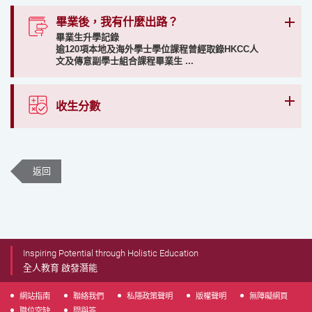
畢業後，我有什麼出路？
畢業生升學記錄
逾120項本地及海外學士學位課程曾經取錄HKCC人
文及傳意副學士組合課程畢業生 ...
收生分數
返回
Inspiring Potential through Holistic Education
全人教育 啟發潛能
網站指南
聯絡我們
私隱政策聲明
版權聲明
無障礙網頁
職位空缺
問與答