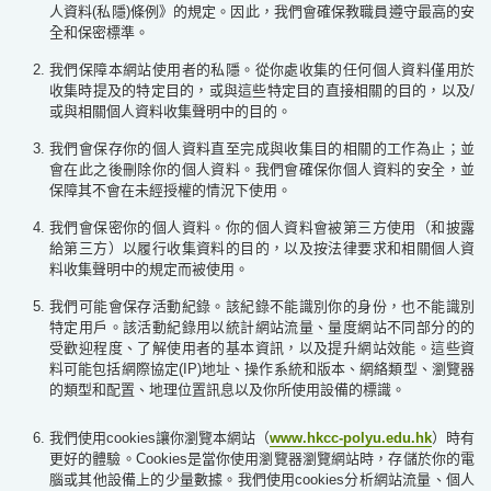
人資料(私隱)條例》的規定。因此，我們會確保教職員遵守最高的安
全和保密標準。
我們保障本網站使用者的私隱。從你處收集的任何個人資料僅用於
收集時提及的特定目的，或與這些特定目的直接相關的目的，以及/
或與相關個人資料收集聲明中的目的。
我們會保存你的個人資料直至完成與收集目的相關的工作為止；並
會在此之後刪除你的個人資料。我們會確保你個人資料的安全，並
保障其不會在未經授權的情況下使用。
我們會保密你的個人資料。你的個人資料會被第三方使用（和披露
給第三方）以履行收集資料的目的，以及按法律要求和相關個人資
料收集聲明中的規定而被使用。
我們可能會保存活動紀錄。該紀錄不能識別你的身份，也不能識別
特定用戶。該活動紀錄用以統計網站流量、量度網站不同部分的的
受歡迎程度、了解使用者的基本資訊，以及提升網站效能。這些資
料可能包括網際協定(IP)地址、操作系統和版本、網絡類型、瀏覽器
的類型和配置、地理位置訊息以及你所使用設備的標識。
我們使用cookies
讓你瀏覽本網站
（
www.hkcc-polyu.edu.hk
）
時有
更好的體驗。Cookies是當你使用瀏覽器瀏覽網站時，存儲於你的電
腦或其他設備上的少量數據。我們使用cookies分析網站流量、個人