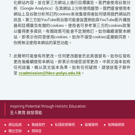
化網站內容，並在第三方網站上進行目標廣告。我們會使用谷歌分
析
（
Google Analytics
）在其網站上分析使用趨勢。我們還會使用本
網站上及谷歌分析所訂的cookies來收集使用者如何使用我們網站的
訊息。第三方如YouTube和谷歌可能會設置例如與YouTube影片播放
器和目標廣告有關的cookies。使用者可參考第三方的cookies政策
以獲得更多資訊，有關政策可能會不定期修訂。如你繼續瀏覽本網
站，即表示你同意使用cookies。如你不接受cookies或撤銷同意，
你將無法使用本網站的某些功能。
此聲明可能會有所更改。任何更改都會於此頁面發布。如你在發布
更改後繼續使用本網站，即表示你接受該等更改。中英文版本如有
任何歧義，概以英文版本為準。如有任何疑問，請發送電子郵件
至
ccadmission@hkcc-polyu.edu.hk
。
Inspiring Potential through Holistic Education
全人教育 啟發潛能
網站指南
聯絡我們
私隱政策聲明
版權聲明
無障礙網頁
職位空缺
問與答