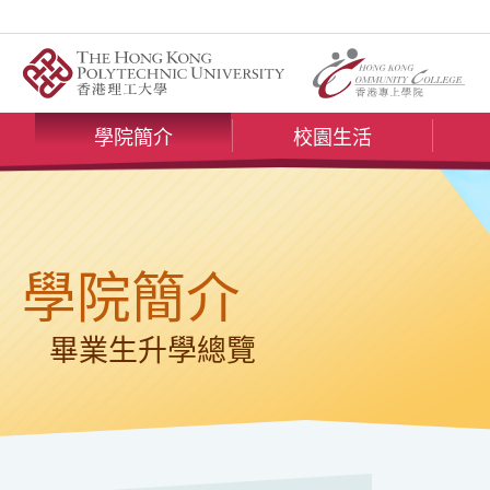
跳
至
內
容
的
學院簡介
校園生活
開
始
學院簡介
畢業生升學總覽