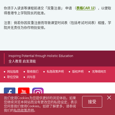
你须于入读该等课程前递交「双重注册」 申请 （
表格CAR 12
），以便取
得香港专上学院院长的批准。
注意：倘若你因双重注册而导致课堂时间表（包括考试时间表）相撞，学
院并无责任为你作特别安排。
Inspiring Potential through Holistic Education
全人教育 启发潜能
网站指南
联络我们
私隐政策声明
版权声明
无障碍网页
职位空缺
问与答
我们使用Cookies为您提供更好的浏览体验。如果
接受
您继续浏览本网站而没有更改您的私隐设定，表示
© 2018 版权属香港专上学院所有
您同意我们使用Cookies。如欲了解更多，请参阅
香港专上学院是由香港理工大学之附属机构专业及持续教育学院有限公司管理。
我们的
私隐政策声明
。